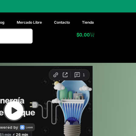
Te recomendamos el equ
log
Mercado Libre
Contacto
Tienda
$
0,00