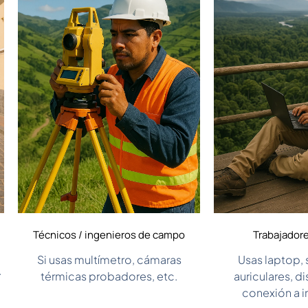
Técnicos / ingenieros de campo
Trabajador
Si usas multímetro, cámaras
Usas laptop,
.
térmicas probadores, etc.
auriculares, d
conexión a in