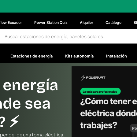
flow Ecuador
Power Station Quiz
Alquiler
Catálogo
B
Estaciones de energía
Kits autonomía
Instalación
 energía
nde sea
 ⚡️
epender de una toma eléctrica,