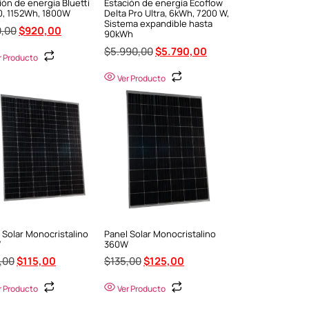
ión de energía Bluetti
Estación de energía Ecoflow
, 1152Wh, 1800W
Delta Pro Ultra, 6kWh, 7200 W,
Sistema expandible hasta
,00
$
920,00
90kWh
$
5.990,00
$
5.790,00
r Producto
Ver Producto
 Solar Monocristalino
Panel Solar Monocristalino
W
360W
,00
$
115,00
$
135,00
$
125,00
r Producto
Ver Producto