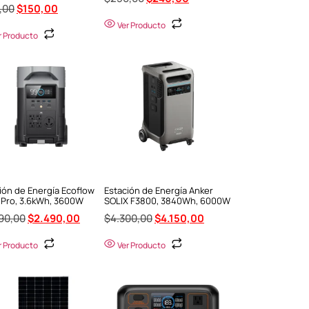
,00
$
150,00
Ver Producto
r Producto
ión de Energía Ecoflow
Estación de Energía Anker
 Pro, 3.6kWh, 3600W
SOLIX F3800, 3840Wh, 6000W
90,00
$
2.490,00
$
4.300,00
$
4.150,00
r Producto
Ver Producto