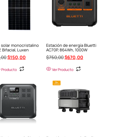
 solar monocristalino
Estación de energía Bluetti
 Bifacial, Luxen
AC70P, 864Wh, 1000W
,00
$
150,00
$
750,00
$
670,00
r Producto
Ver Producto