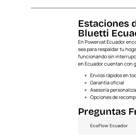
Estaciones d
Bluetti
Ecua
En Powervat Ecuador encon
sea para respaldar tu hoga
funcionando sin interrupci
en Ecuador cuentan con gar
Envíos rápidos en t
Garantía oficial
Asesoría personaliz
Opciones de recomp
Preguntas F
EcoFlow Ecuador