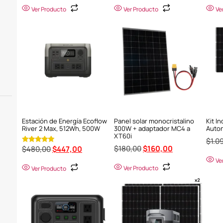
4.40
de 5
de 5
de 5
Ver Producto
Ver Producto
Ve
Estación de Energía Ecoflow
Panel solar monocristalino
Kit I
River 2 Max, 512Wh, 500W
300W + adaptador MC4 a
Auton
XT60i
$
1.0
$
180,00
$
160,00
$
480,00
$
447,00
Valorado
en
Ve
4.75
de 5
Ver Producto
Ver Producto