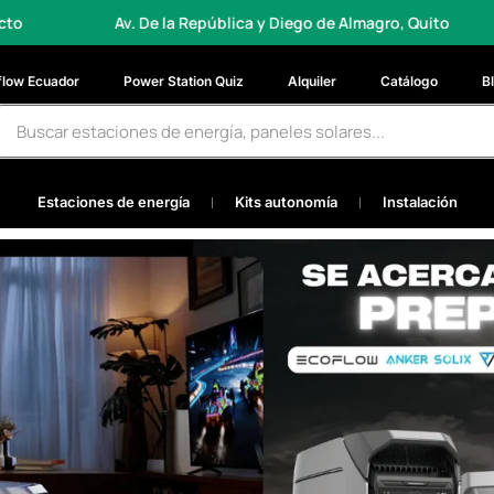
 República y Diego de Almagro, Quito
Envios a todo el p
flow Ecuador
Power Station Quiz
Alquiler
Catálogo
B
Estaciones de energía
Kits autonomía
Instalación