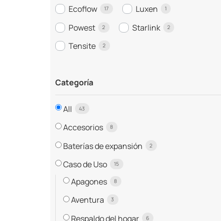
Ecoflow
Luxen
17
1
Powest
Starlink
2
2
Tensite
2
Categoría
All
43
Accesorios
8
Baterías de expansión
2
Caso de Uso
15
Apagones
8
Aventura
3
Respaldo del hogar
6