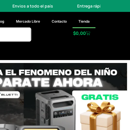
aís
Entrega rápida
Garantía oficial
log
Mercado Libre
Contacto
Tienda
$
0,00