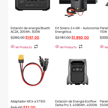
Estación de energía Bluetti
Kit Solaris 2.4 kW – Autonomía
Panel
AC2A, 205Wh, 300W
Energética
110W
$
280,00
$
197,00
$
2.187,00
$
1.890,00
$
330
Ver Producto
Ver Producto
Ve
Adaptador MC4 a XT60i
Estación de Energía Ecoflow
Panel
Delta Pro 3, 4096Wh, 4000W
550
$
45,00
$
37,00