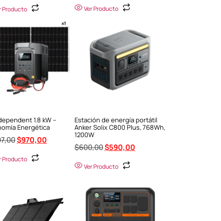
Ver Producto
r Producto
ndependent 1.8 kW –
Estación de energía portátil
omía Energética
Anker Solix C800 Plus, 768Wh,
1200W
97,00
$
970,00
$
600,00
$
590,00
r Producto
Ver Producto