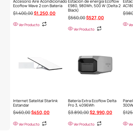
Accesorio Aire Acondicionado
Estación de energía Ecoflow
Estac
Ecoflow Wave 2 con Batería
E980, 980Wh, 500 W (Delta 2
AC180
Black)
$
1.400,00
$
1.250,00
$
980
$
560,00
$
527,00
Ver Producto
Ve
Ver Producto
Internet Satelital Starlink
Batería Extra Ecoflow Delta
Panel
Estandar
Pro 3, 4096Wh
300
$
460,00
$
450,00
$
3.890,00
$
2.990,00
$
125
Ver Producto
Ver Producto
Ve