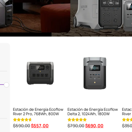
Estación de Energía Ecoflow
Estación de Energía Ecoflow
Estac
River 2 Pro, 768Wh, 800W
Delta 2, 1024Wh, 1800W
River
$
590,00
$
557,00
$
790,00
$
690,00
$
350
Valorado
Valorado en
Valor
en
5.00
5.00