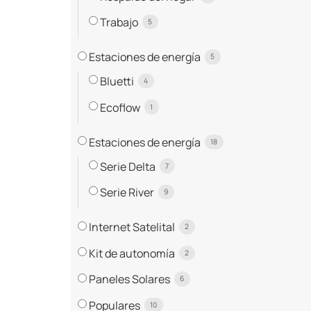
Trabajo
5
Estaciones de energía
5
Bluetti
4
Ecoflow
1
Estaciones de energía
18
Serie Delta
7
Serie River
9
Internet Satelital
2
Kit de autonomía
2
Paneles Solares
6
Populares
10