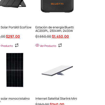
 Solar Portátil EcoFlow
Estación de energía Bluetti
AC200PL, 2304Wh, 2400W
,00
$
297,00
$
1.550,00
$
1.450,00
r Producto
Ver Producto
 solar monocristalino
Internet Satelital Starlink Mini
W
$
250,00
$
240,00