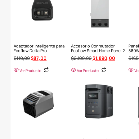
Adaptador Inteligente para
Accesorio Conmutador
Panel
Ecoflow Delta Pro
Ecoflow Smart Home Panel 2
580W,
$
110,00
$
87,00
$
2.100,00
$
1.890,00
$
165
Ver Producto
Ver Producto
Ve