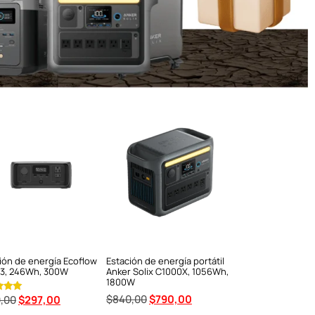
ión de energía Ecoflow
Estación de energía portátil
 3, 246Wh, 300W
Anker Solix C1000X, 1056Wh,
1800W
$
840,00
$
790,00
,00
$
297,00
ado en