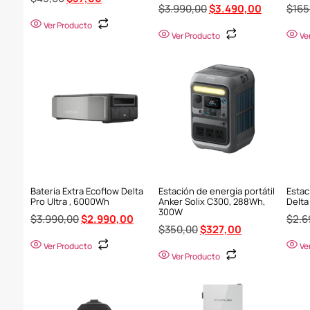
$
3.990,00
$
3.490,00
$
165
Ver Producto
Ver Producto
Ve
Bateria Extra Ecoflow Delta
Estación de energía portátil
Estac
Pro Ultra , 6000Wh
Anker Solix C300, 288Wh,
Delta
300W
$
3.990,00
$
2.990,00
$
2.6
$
350,00
$
327,00
Ver Producto
Ve
Ver Producto