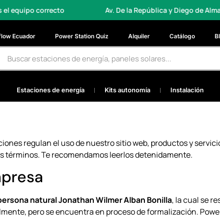
 correcto
Av. De la República y Diego de Almagro, Quito
flow Ecuador
Power Station Quiz
Alquiler
Catálogo
B
Estaciones de energía
Kits autonomía
Instalación
ciones regulan el uso de nuestro sitio web, productos y servicio
os términos. Te recomendamos leerlos detenidamente.
mpresa
persona natural Jonathan Wilmer Alban Bonilla
, la cual se 
lmente, pero se encuentra en proceso de formalización. Powerv