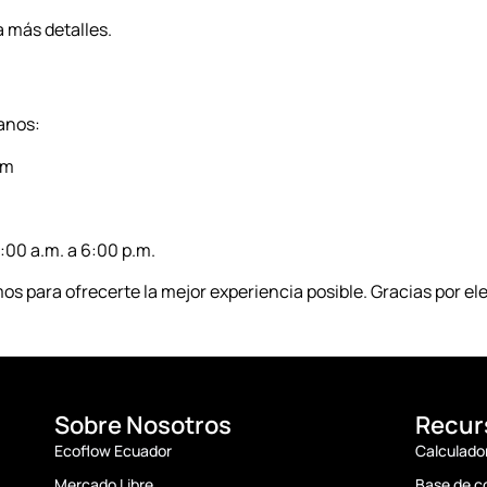
 más detalles.
tanos:
om
:00 a.m. a 6:00 p.m.
os para ofrecerte la mejor experiencia posible. Gracias por e
Sobre Nosotros
Recur
Ecoflow Ecuador
Calculado
Mercado Libre
Base de c