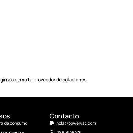
legirnos como tu proveedor de soluciones
sos
Contacto
ra de consumo
hola@powervat.com
onocimientos
0995649476