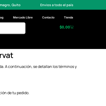
ito
Envios a todo el país
Entrega rápida
log
Mercado Libre
Contacto
Tienda
$
0,00
rvat
a. A continuación, se detallan los términos y
ción de tu pedido.