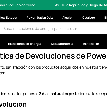
po correcto
Av. De la República y Diego de Almagro, Qu
flow Ecuador
Power Station Quiz
Alquiler
Catálogo
B
Estaciones de energía
Kits autonomía
Instalación
ítica de Devoluciones de Powe
u satisfacción con los productos adquiridos en nuestra tiend
os:
dentro de los primeros
3 días naturales
posteriores a la recep
evolución