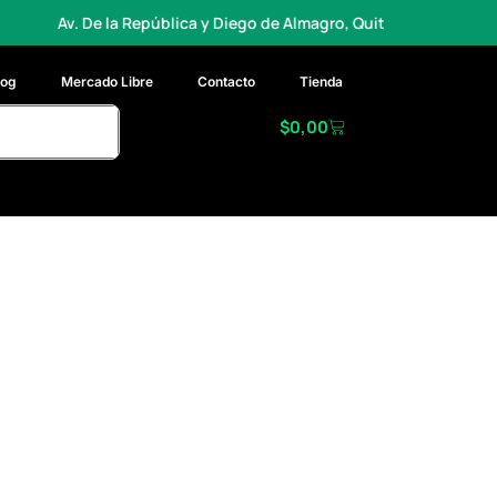
epública y Diego de Almagro, Quito
Envios a todo el paí
log
Mercado Libre
Contacto
Tienda
$
0,00