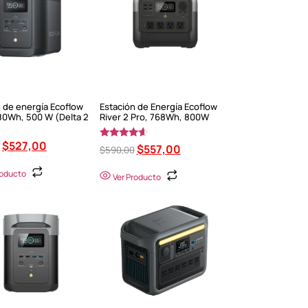
 de energía Ecoflow
Estación de Energía Ecoflow
80Wh, 500 W (Delta 2
River 2 Pro, 768Wh, 800W
$
527,00
Valorado
$
557,00
$
590,00
en
4.40
de 5
roducto
Ver Producto