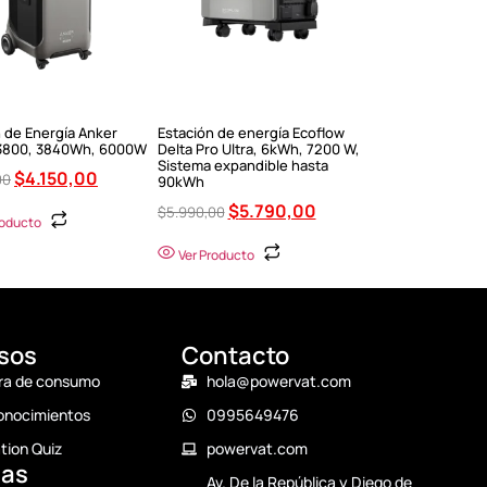
 de Energía Anker
Estación de energía Ecoflow
3800, 3840Wh, 6000W
Delta Pro Ultra, 6kWh, 7200 W,
Sistema expandible hasta
$
4.150,00
00
90kWh
$
5.790,00
$
5.990,00
roducto
Ver Producto
sos
Contacto
ra de consumo
hola@powervat.com
onocimientos
0995649476
tion Quiz
powervat.com
cas
Av. De la República y Diego de