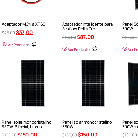
Adaptador MC4 a XT60i
Adaptador Inteligente para
Panel So
Ecoflow Delta Pro
300W
$
37,00
$
45,00
$
87,00
$
110,00
$
125,00
Ver Producto
Ver Producto
Ver P
Panel solar monocristalino
Panel solar monocristalino
Panel so
580W, Bifacial, Luxen
550W
300W + 
$
150,00
$
150,00
$
165,00
$
165,00
$
180,00