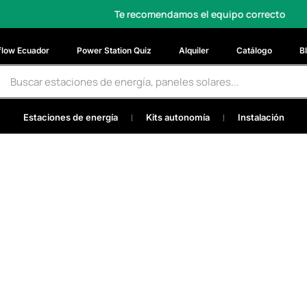
Te recomendamos el equipo correcto
Av. De la R
flow Ecuador
Power Station Quiz
Alquiler
Catálogo
B
Estaciones de energía
Kits autonomía
Instalación
w