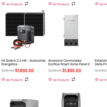
Ver Producto
Ver Producto
Ver P
Kit Solaris 2.4 kW – Autonomía
Accesorio Conmutador
Estación
Energética
Ecoflow Smart Home Panel 2
Delta P
$
1.890,00
$
1.890,00
$
2.187,00
$
2.100,00
$
2.690,
Ver Producto
Ver Producto
Ver P