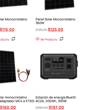
lar Monocristalino
Panel Solar Monocristalino
360W
$
115,00
$
125,00
$
135,00
roducto
Ver Producto
lar monocristalino
Estación de energía Bluetti
adaptador MC4 a XT60i
AC2A, 205Wh, 300W
$
160,00
$
197,00
$
280,00