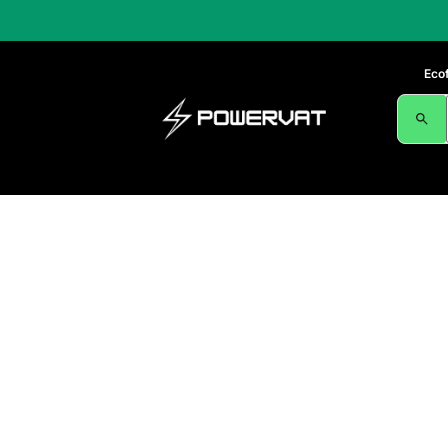
Eco
Tienda
Ecoflo
Inicio
/
Caso de Uso
/ Respaldo del hogar