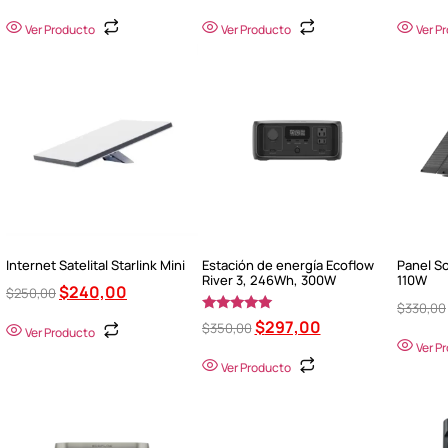
Ver Producto
Ver Producto
Ver P
Internet Satelital Starlink Mini
Estación de energía Ecoflow
Panel So
River 3, 246Wh, 300W
110W
$
240,00
$
250,00
$
330,00
Valorado en
$
297,00
$
350,00
Ver Producto
5.00
Ver P
de 5
Ver Producto