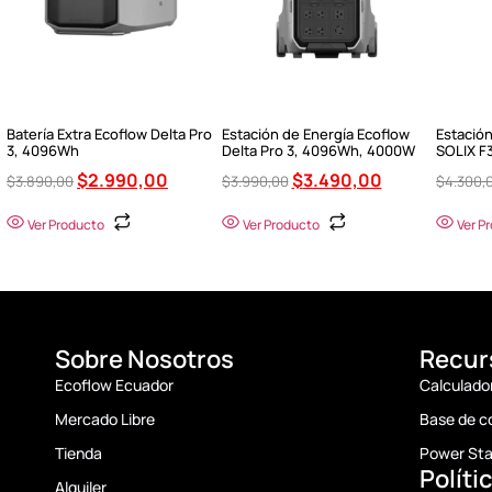
Batería Extra Ecoflow Delta Pro
Estación de Energía Ecoflow
Estación
3, 4096Wh
Delta Pro 3, 4096Wh, 4000W
SOLIX F
$
2.990,00
$
3.490,00
$
3.890,00
$
3.990,00
$
4.300,
Ver Producto
Ver Producto
Ver P
Sobre Nosotros
Recur
Ecoflow Ecuador
Calculado
Mercado Libre
Base de c
Tienda
Power Sta
Políti
Alquiler