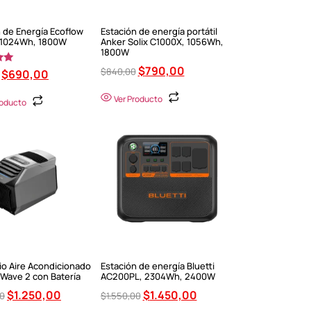
 de Energía Ecoflow
Estación de energía portátil
, 1024Wh, 1800W
Anker Solix C1000X, 1056Wh,
1800W
$
790,00
$
840,00
 en
$
690,00
Ver Producto
roducto
io Aire Acondicionado
Estación de energía Bluetti
 Wave 2 con Batería
AC200PL, 2304Wh, 2400W
$
1.250,00
$
1.450,00
00
$
1.550,00