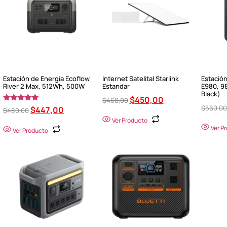
Estación de Energía Ecoflow
Internet Satelital Starlink
Estación
River 2 Max, 512Wh, 500W
Estandar
E980, 9
Black)
$
450,00
$
460,00
$
560,00
Valorado en
$
447,00
$
480,00
4.75
Ver Producto
de 5
Ver P
Ver Producto