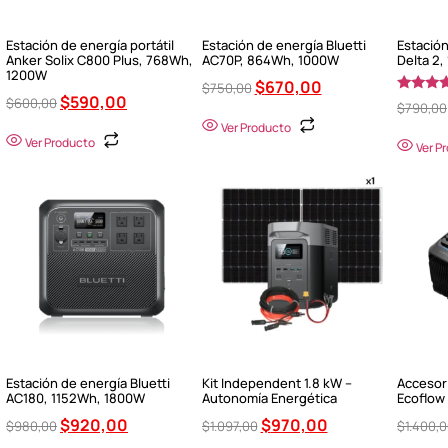
Estación de energía portátil
Estación de energía Bluetti
Estación
Anker Solix C800 Plus, 768Wh,
AC70P, 864Wh, 1000W
Delta 2
1200W
$
670,00
$
750,00
$
590,00
$
600,00
Valorado
$
790,00
5.00
Ver Producto
de 5
Ver Producto
Ver P
Estación de energía Bluetti
Kit Independent 1.8 kW –
Accesor
AC180, 1152Wh, 1800W
Autonomía Energética
Ecoflow
$
920,00
$
970,00
$
980,00
$
1.097,00
$
1.400,