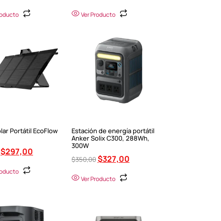
roducto
Ver Producto
lar Portátil EcoFlow
Estación de energía portátil
Anker Solix C300, 288Wh,
300W
$
297,00
$
327,00
$
350,00
roducto
Ver Producto