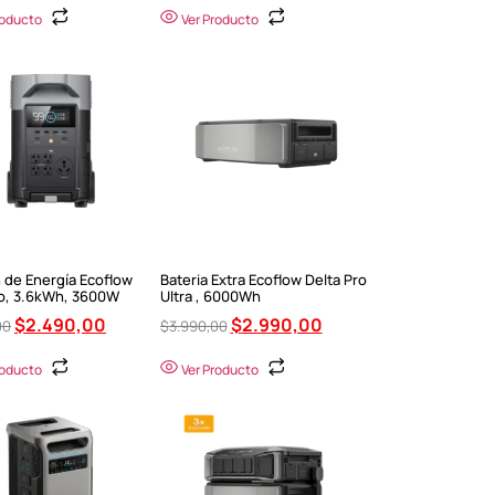
roducto
Ver Producto
 de Energía Ecoflow
Bateria Extra Ecoflow Delta Pro
ro, 3.6kWh, 3600W
Ultra , 6000Wh
$
2.490,00
$
2.990,00
00
$
3.990,00
roducto
Ver Producto