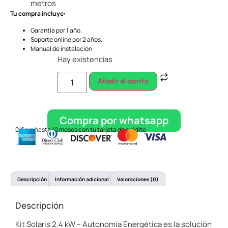
metros
Tu compra incluye:
Garantía por 1 año.
Soporte online por 2 años.
Manual de instalación
Hay existencias
Añadir al carrito
Compra por whatsapp
Difiere hasta 12 meses con tu tarjeta de crédito
Descripción
Información adicional
Valoraciones (0)
Descripción
Kit Solaris 2.4 kW – Autonomía Energética es la solución