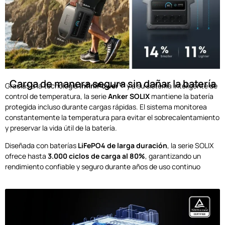
Carga de manera segura sin dañar la batería
Gracias a la tecnología
InfiniPower™
y a su sistema inteligente de
control de temperatura, la serie
Anker SOLIX
mantiene la batería
protegida incluso durante cargas rápidas. El sistema monitorea
constantemente la temperatura para evitar el sobrecalentamiento
y preservar la vida útil de la batería.
Diseñada con baterías
LiFePO4 de larga duración
, la serie SOLIX
ofrece hasta
3.000 ciclos de carga al 80%
, garantizando un
rendimiento confiable y seguro durante años de uso continuo