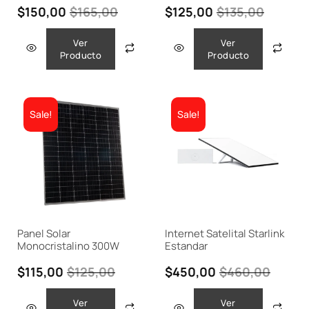
$
150,00
$
165,00
$
125,00
$
135,00
Ver
Ver
Producto
Producto
Sale!
Sale!
Panel Solar
Internet Satelital Starlink
Monocristalino 300W
Estandar
$
115,00
$
125,00
$
450,00
$
460,00
Ver
Ver