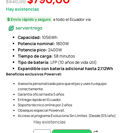
$
840,00
Hay existencias
🔒 Envío rápido y seguro
a todo el Ecuador via
Capacidad:
1056Wh
Potencia nominal:
1800W
Potencia pico:
2400W
Tiempo de carga:
58 minutos
Tipo de batería:
LFP (10 años de vida útil)
Expandible con batería adicional hasta 2,112Wh
Beneficios exclusivos Powervat:
Asesoría personalizada para que elijas y uses tu equipo
correctamente.
Garantía oficial hasta 5 años
Entrega rápida en Ecuador.
Soporte técnico online por 2 años
Obsequio especial Powervat.
Acceso al programa Evoluciona Sin Límites. (Desde $15/año)
Hay existencias