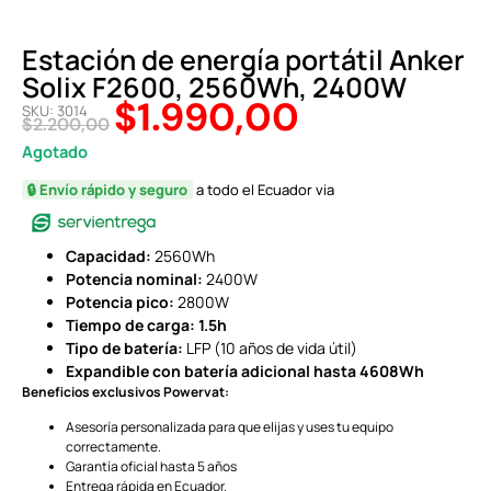
Estación de energía portátil Anker
Solix F2600, 2560Wh, 2400W
$
1.990,00
SKU: 3014
$
2.200,00
Agotado
🔒 Envío rápido y seguro
a todo el Ecuador via
Capacidad:
2560Wh
Potencia nominal:
2400W
Potencia pico:
2800W
Tiempo de carga:
1.5h
Tipo de batería:
LFP (10 años de vida útil)
Expandible con batería adicional hasta 4608Wh
Beneficios exclusivos Powervat:
Asesoría personalizada para que elijas y uses tu equipo
correctamente.
Garantía oficial hasta 5 años
Entrega rápida en Ecuador.