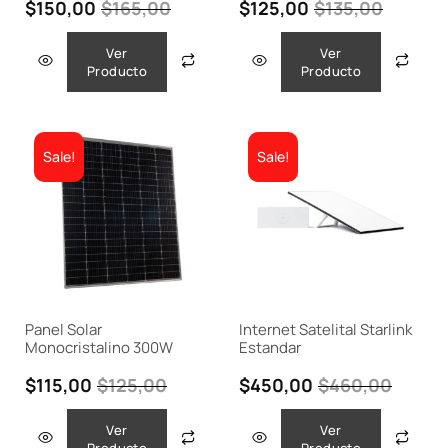
$
150,00
$
165,00
$
125,00
$
135,00
Ver
Ver
Producto
Producto
Sale!
Sale!
Panel Solar
Internet Satelital Starlink
Monocristalino 300W
Estandar
$
115,00
$
125,00
$
450,00
$
460,00
Ver
Ver
Producto
Producto