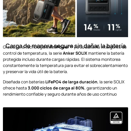
Carga de manera segura sin dañar la batería
Gracias a la tecnología
InfiniPower™
y a su sistema inteligente de
control de temperatura, la serie
Anker SOLIX
mantiene la batería
protegida incluso durante cargas rápidas. El sistema monitorea
constantemente la temperatura para evitar el sobrecalentamiento
y preservar la vida útil de la batería.
Diseñada con baterías
LiFePO4 de larga duración
, la serie SOLIX
ofrece hasta
3.000 ciclos de carga al 80%
, garantizando un
rendimiento confiable y seguro durante años de uso continuo